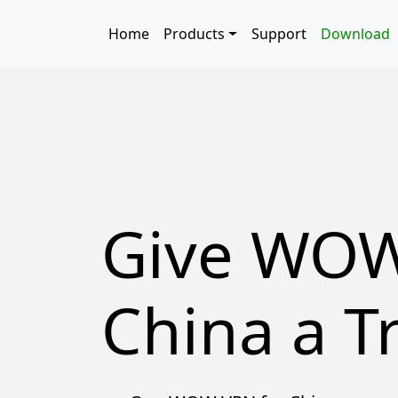
Skip to main content
Main navigation
Home
Products
Support
Download
Give WOW
China a Tr