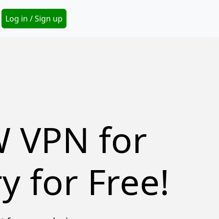
Secondary Menu
Log in / Sign up
 VPN for
y for Free!