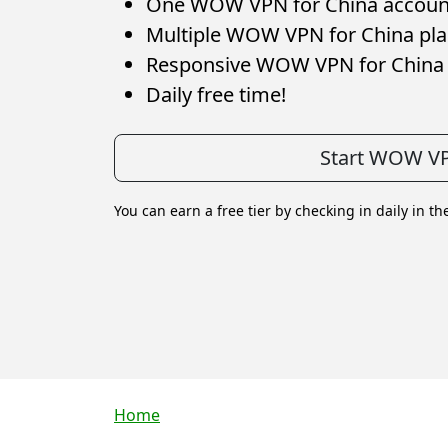
One WOW VPN for China account 
Multiple WOW VPN for China plan
Responsive WOW VPN for China 
Daily free time!
Start WOW VP
You can earn a free tier by checking in daily in th
Breadcrumb
Home