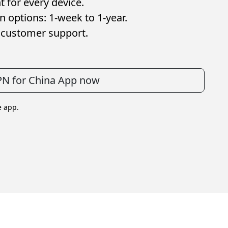
for every device.
 options: 1-week to 1-year.
customer support.
N for China App now
e app.